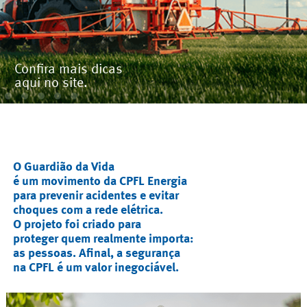
Confira mais dicas
aqui no site.
O Guardião da Vida
é um movimento da CPFL Energia
para prevenir acidentes e evitar
choques com a rede elétrica.
O projeto foi criado para
proteger quem realmente importa:
as pessoas. Afinal, a segurança
na CPFL é um valor inegociável.