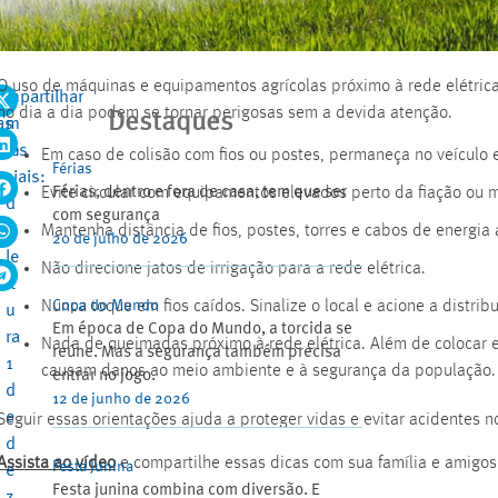
O uso de máquinas e equipamentos agrícolas próximo à rede elétric
ompartilhar
1
no dia a dia podem se tornar perigosas sem a devida atenção.
Destaques
as
m
edes
in
Em caso de colisão com fios ou postes, permaneça no veículo e
Férias
ociais:
.
Férias, dentro e fora de casa, tem que ser
Evite circular com equipamentos elevados perto da fiação ou 
d
com segurança
e
Mantenha distância de fios, postes, torres e cabos de energia
20 de julho de 2026
le
Não direcione jatos de irrigação para a rede elétrica.
it
Copa do Mundo
Nunca toque em fios caídos. Sinalize o local e acione a distrib
u
Em época de Copa do Mundo, a torcida se
ra
Nada de queimadas próximo à rede elétrica. Além de colocar 
reúne. Mas a segurança também precisa
1
causam danos ao meio ambiente e à segurança da população.
entrar no jogo.
d
12 de junho de 2026
e
Seguir essas orientações ajuda a proteger vidas e evitar acidentes 
d
Assista ao vídeo
e compartilhe essas dicas com sua família e amigos
Festa Junina
e
Festa junina combina com diversão. E
z