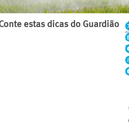
Conte estas dicas do Guardião
C
n
r
s