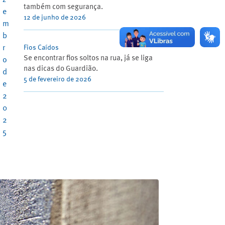
também com segurança.
e
12 de junho de 2026
m
b
r
Fios Caídos
Se encontrar fios soltos na rua, já se liga
o
nas dicas do Guardião.
d
5 de fevereiro de 2026
e
2
0
2
5