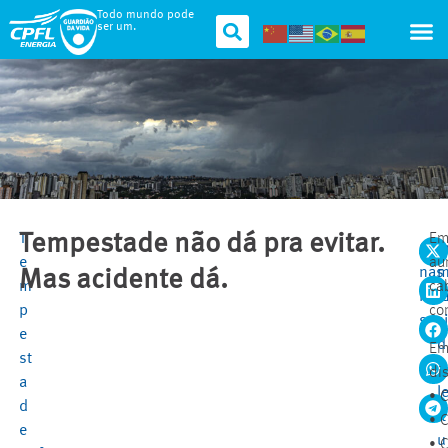
Todo mundo pode
ser um.
T
Tempestade não dá pra evitar.
Em
Comp
1
e
au
nas
Mas acidente dá.
m
ca
red
i
p
com
soci
.
e
d
Em
st
e
dis
a
l
• 
d
it
• 
e
u
• 