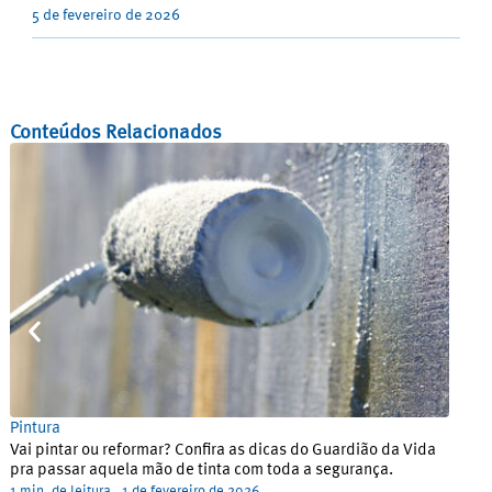
5 de fevereiro de 2026
Conteúdos Relacionados
Pintura
Refor
Vai pintar ou reformar? Confira as dicas do Guardião da Vida
5 dic
pra passar aquela mão de tinta com toda a segurança.
const
1 min. de leitura
1 de fevereiro de 2026
1 min. 