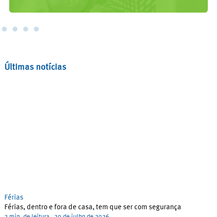
Últimas notícias
Férias
C
Férias, dentro e fora de casa, tem que ser com segurança
E
t
2 min. de leitura
20 de julho de 2026