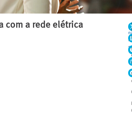
a com a rede elétrica
C
n
r
s