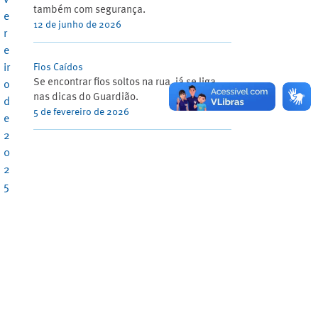
também com segurança.
e
12 de junho de 2026
r
e
ir
Fios Caídos
Se encontrar fios soltos na rua, já se liga
o
nas dicas do Guardião.
d
5 de fevereiro de 2026
e
2
0
2
5