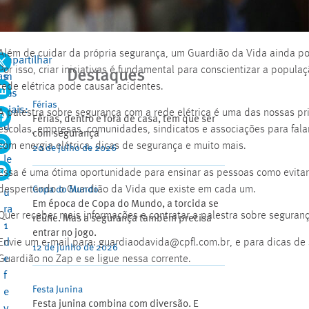
Além de cuidar da própria segurança, um Guardião da Vida ainda pod
ompartilhar
1
Por isso, criar iniciativas é fundamental para conscientizar a popul
Destaques
as
m
rede elétrica pode causar acidentes.
edes
in
Férias
ociais:
.
A palestra sobre segurança com a rede elétrica é uma das nossas pri
Férias, dentro e fora de casa, tem que ser
d
escolas, empresas, comunidades, sindicatos e associações para fala
com segurança
e
com energia elétrica, dicas de segurança e muito mais.
20 de julho de 2026
le
Essa é uma ótima oportunidade para ensinar as pessoas como evitar 
it
despertando o Guardião da Vida que existe em cada um.
Copa do Mundo
u
Em época de Copa do Mundo, a torcida se
ra
Quer receber mais informações e contratar a palestra sobre seguran
reúne. Mas a segurança também precisa
1
entrar no jogo.
Envie um e-mail para:
guardiaodavida@cpfl.com.br
, e para dicas de
d
12 de junho de 2026
Guardião no Zap e se ligue nessa corrente.
e
f
Festa Junina
e
Festa junina combina com diversão. E
v